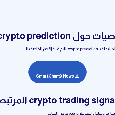
crypto predictio
لأخبار الخاصة بنا:
📊 SmartChartX News