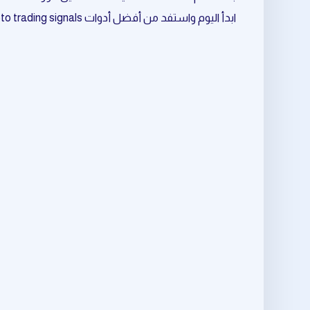
ابدأ اليوم واستفد من أفضل أدوات crypto trading signals المرتبط بـ crypto prediction.