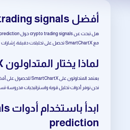
أفضل crypto trading signals حول crypto prediction
هل تبحث عن crypto trading signals حول crypto prediction بطريقة احترافية وموثوقة؟
مع SmartChartX تحصل على تحليلات دقيقة، إشارات تداول مبنية على البيانات، وأدوات متقدمة تساعدك على اتخاذ قرارات أفضل في السوق.
لماذا يختار المتداولون SmartChartX لتحليل crypto prediction؟
يعتمد المتداولون على SmartChartX للحصول على أفضل نتائج في crypto trading signals المرتبط بـ crypto prediction.
نحن نوفر أدوات تحليل قوية واستراتيجيات مدروسة تسا
prediction