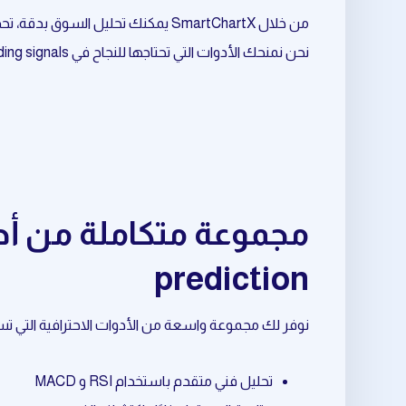
من خلال SmartChartX يمكنك تحليل السوق بدقة، تحديد الفرص المناسبة، وتحسين نقاط الدخول والخروج.
نحن نمنحك الأدوات التي تحتاجها للنجاح في crypto trading signals المرتبط بـ crypto prediction.
prediction
نوفر لك مجموعة واسعة من الأدوات الاحترافية التي تساعدك في crypto trading signals المرتبط بـ prediction
تحليل فني متقدم باستخدام RSI و MACD