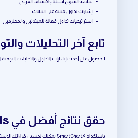
متابعة السوق لحظيًا واكتشاف الفرص
إشارات تداول مبنية على البيانات
استراتيجيات تداول فعالة للمبتدئين والمحترفين
تابع آخر التحليلات والتوصيات حول n
للحصول على أحدث إشارات التداول والتحليلات اليومية المرتبطة بـ crypto prediction، تابع قناة ا
حقق نتائج أفضل في crypto trading signals المرتبط بـ crypto prediction
باستخدام SmartChartX يمكنك تحسين قراراتك الاستثمارية وتقليل المخاطر وزيادة فرص النجاح.