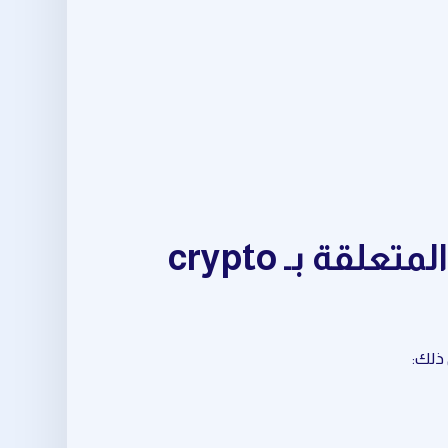
مجموعة متكاملة من أدوات crypto trading signals المتعلقة بـ crypto