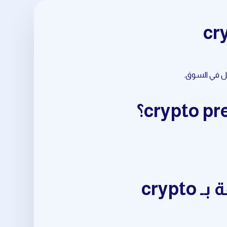
ابدأ باستخدام أدوات crypto trading signals المتعلقة بـ crypto