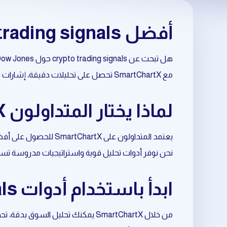
أفضل crypto trading signals حول Dow Jones
هل تبحث عن crypto trading signals حول Dow Jones بطريقة احترافية وموثوقة؟
مع SmartChartX تحصل على تحليلات دقيقة، إشارات تداول مبنية على البيانات، وأدوات متقدمة تساعدك على اتخاذ قرارات أفضل في السوق.
لماذا يختار المتداولون SmartChartX لتحليل Dow Jones؟
يعتمد المتداولون على SmartChartX للحصول على أفضل نتائج في crypto trading signals المرتبط بـ Dow Jones.
نحن نوفر أدوات تحليل قوية واستراتيجيات مدروسة تسا
ابدأ باستخدام أدوات crypto trading signals المتعلقة بـ Dow Jones
من خلال SmartChartX يمكنك تحليل السوق بدقة، تحديد الفرص المناسبة، وتحسين نقاط الدخول والخروج.