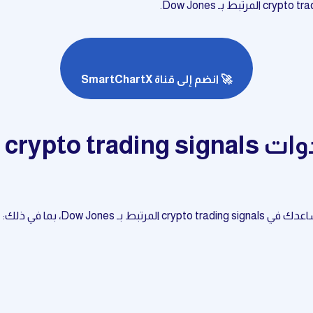
🚀 انضم إلى قناة SmartChartX
Dow Jo، بما في ذلك: