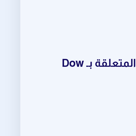
مجموعة متكاملة من أدوات crypto trading signals المتعلقة بـ Dow