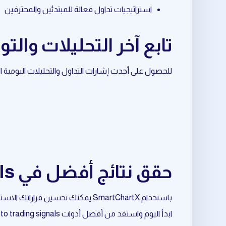
استراتيجيات تداول فعالة للمبتدئين والمحترفين
تابع آخر التحليلات والتوصيات
للحصول على أحدث إشارات التداول والتحليلات اليومية المرتبطة بـ Dow Jones، تابع قناة الأ
حقق نتائج أفضل في crypto trading signals المرتبط بـ Dow Jones
باستخدام SmartChartX يمكنك تحسين قراراتك الاستثمارية وتقليل المخاطر وزيادة فرص النجاح.
ابدأ اليوم واستفد من أفضل أدوات crypto trading signals المرتبط بـ Dow Jones.