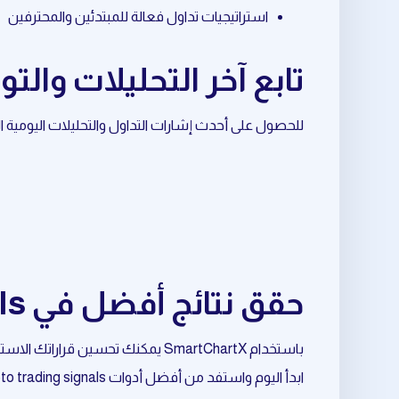
استراتيجيات تداول فعالة للمبتدئين والمحترفين
تابع آخر التحليلات والتوصيات ح
للحصول على أحدث إشارات التداول والتحليلات اليومية المرتبطة بـ gold trading، تابع قناة ال
حقق نتائج أفضل في crypto trading signals المرتبط بـ gold trading
باستخدام SmartChartX يمكنك تحسين قراراتك الاستثمارية وتقليل المخاطر وزيادة فرص النجاح.
ابدأ اليوم واستفد من أفضل أدوات crypto trading signals المرتبط بـ gold trading.