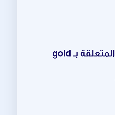
مجموعة متكاملة من أدوات crypto trading signals المتعلقة بـ gold