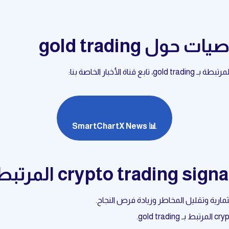
ول gold trading
أخبار الخاصة بنا:
📊 SmartChartX News