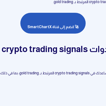
🚀 انضم إلى قناة SmartChartX
gold t، بما في ذلك: