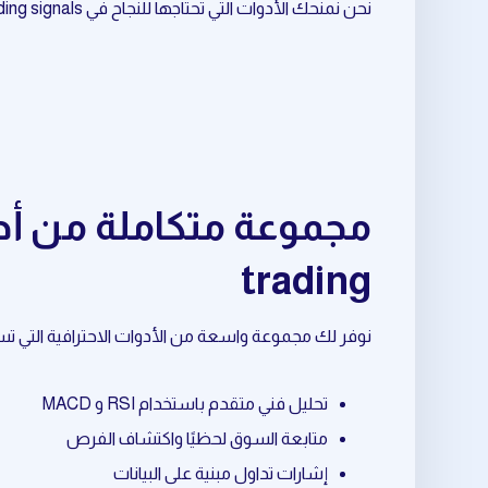
نحن نمنحك الأدوات التي تحتاجها للنجاح في crypto trading signals المرتبط بـ gold trading.
trading
نوفر لك مجموعة واسعة من الأدوات الاحترافية التي تساعدك في crypto trading signals المرتبط بـ rading
تحليل فني متقدم باستخدام RSI و MACD
متابعة السوق لحظيًا واكتشاف الفرص
إشارات تداول مبنية على البيانات