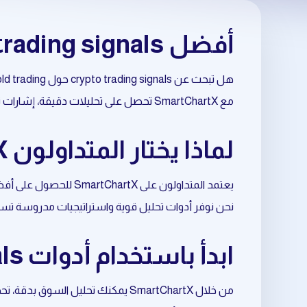
أفضل crypto trading signals حول gold trading
هل تبحث عن crypto trading signals حول gold trading بطريقة احترافية وموثوقة؟
مع SmartChartX تحصل على تحليلات دقيقة، إشارات تداول مبنية على البيانات، وأدوات متقدمة تساعدك على اتخاذ قرارات أفضل في السوق.
لماذا يختار المتداولون SmartChartX لتحليل gold trading؟
يعتمد المتداولون على SmartChartX للحصول على أفضل نتائج في crypto trading signals المرتبط بـ gold trading.
نحن نوفر أدوات تحليل قوية واستراتيجيات مدروسة تسا
ابدأ باستخدام أدوات crypto trading signals المتعلقة بـ gold trading
من خلال SmartChartX يمكنك تحليل السوق بدقة، تحديد الفرص المناسبة، وتحسين نقاط الدخول والخروج.