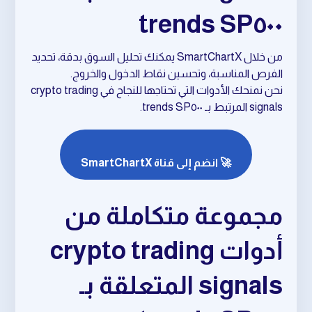
SP٥٠٠ trends
من خلال SmartChartX يمكنك تحليل السوق بدقة، تحديد
الفرص المناسبة، وتحسين نقاط الدخول والخروج.
نحن نمنحك الأدوات التي تحتاجها للنجاح في crypto trading
signals المرتبط بـ SP٥٠٠ trends.
🚀 انضم إلى قناة SmartChartX
مجموعة متكاملة من
أدوات crypto trading
signals المتعلقة بـ