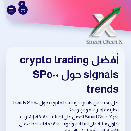
0
أفضل crypto trading
signals حول SP٥٠٠
trends
هل تبحث عن crypto trading signals حول SP٥٠٠ trends
بطريقة احترافية وموثوقة؟
مع SmartChartX تحصل على تحليلات دقيقة، إشارات
تداول مبنية على البيانات، وأدوات متقدمة تساعدك على
اتخاذ قرارات أفضل في السوق.