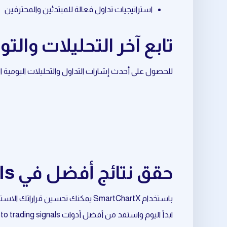
استراتيجيات تداول فعالة للمبتدئين والمحترفين
تابع آخر التحليلات والتوصيات حول
للحصول على أحدث إشارات التداول والتحليلات اليومية المرتبطة بـ trend forecast، تابع قناة ال
حقق نتائج أفضل في crypto trading signals المرتبط بـ trend forecast
باستخدام SmartChartX يمكنك تحسين قراراتك الاستثمارية وتقليل المخاطر وزيادة فرص النجاح.
ابدأ اليوم واستفد من أفضل أدوات crypto trading signals المرتبط بـ trend forecast.