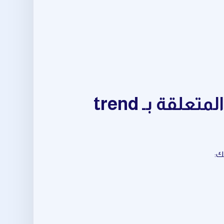
مجموعة متكاملة من أدوات crypto trading signals المتعلقة بـ trend