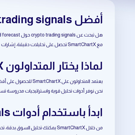
أفضل crypto trading signals حول trend forecast
هل تبحث عن crypto trading signals حول trend forecast بطريقة احترافية وموثوقة؟
مع SmartChartX تحصل على تحليلات دقيقة، إشارات تداول مبنية على البيانات، وأدوات متقدمة تساعدك على اتخاذ قرارات أفضل في السوق.
لماذا يختار المتداولون SmartChartX لتحليل trend forecast؟
يعتمد المتداولون على SmartChartX للحصول على أفضل نتائج في crypto trading signals المرتبط بـ trend forecast.
نحن نوفر أدوات تحليل قوية واستراتيجيات مدروسة تسا
ابدأ باستخدام أدوات crypto trading signals المتعلقة بـ trend forecast
من خلال SmartChartX يمكنك تحليل السوق بدقة، تحديد الفرص المناسبة، وتحسين نقاط الدخول والخروج.