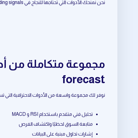
نحن نمنحك الأدوات التي تحتاجها للنجاح في crypto trading signals المرتبط بـ trend forecast.
forecast
نوفر لك مجموعة واسعة من الأدوات الاحترافية التي تساعدك في crypto trading signals المرتبط بـ orecast
تحليل فني متقدم باستخدام RSI و MACD
متابعة السوق لحظيًا واكتشاف الفرص
إشارات تداول مبنية على البيانات