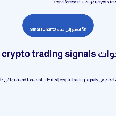
🚀 انضم إلى قناة SmartChartX
trend f، بما في ذلك: