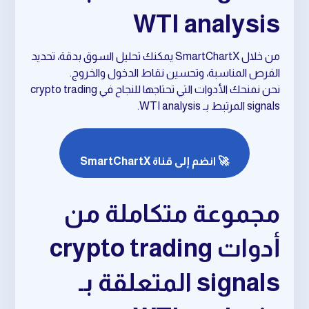
WTI analysis
من خلال SmartChartX يمكنك تحليل السوق بدقة، تحديد
الفرص المناسبة، وتحسين نقاط الدخول والخروج.
نحن نمنحك الأدوات التي تحتاجها للنجاح في crypto trading
signals المرتبط بـ WTI analysis.
🚀 انضم إلى قناة SmartChartX
مجموعة متكاملة من
أدوات crypto trading
signals المتعلقة بـ