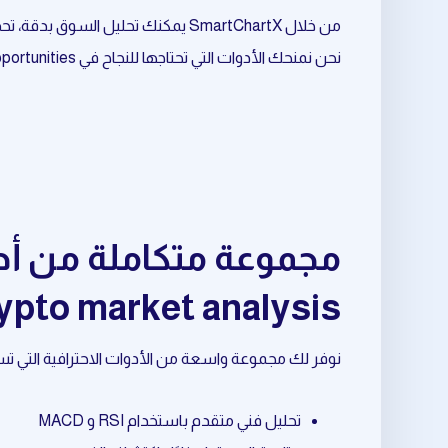
من خلال SmartChartX يمكنك تحليل السوق بدقة، تحديد الفرص المناسبة، وتحسين نقاط الدخول والخروج.
نحن نمنحك الأدوات التي تحتاجها للنجاح في daily trading opportunities المرتبط بـ crypto market analysis.
ypto market analysis
نوفر لك مجموعة واسعة من الأدوات الاحترافية التي تساعدك في daily trading opportunities المرتبط بـ rket analysis
تحليل فني متقدم باستخدام RSI و MACD