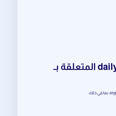
مجموعة متكاملة من أدوات daily trading opportunities المتعلقة بـ