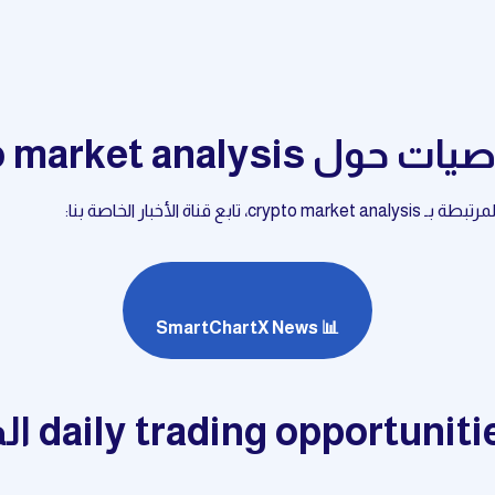
crypto market anal
لأخبار الخاصة بنا:
📊 SmartChartX News