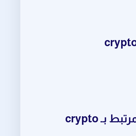
حقق نتائج أفضل في daily trading opportunities المرتبط بـ crypto