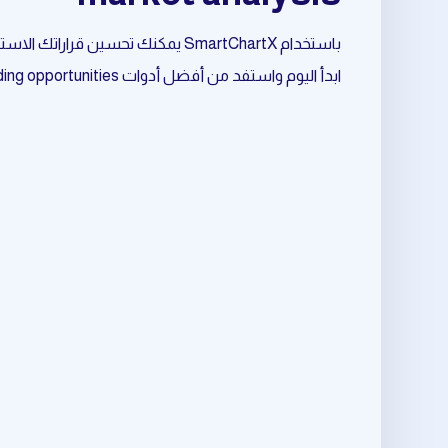
باستخدام SmartChartX يمكنك تحسين قراراتك الاستثمارية وتقليل المخاطر وزيادة فرص النجاح.
ابدأ اليوم واستفد من أفضل أدوات daily trading opportunities المرتبط بـ crypto market analysis.