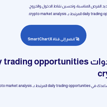
🚀 انضم إلى قناة SmartChartX
cr
crypto ma، بما في ذلك: