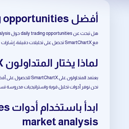
أفضل daily trading opportunities حول crypto market analysis
هل تبحث عن daily trading opportunities حول crypto market analysis بطريقة احترافية وموثوقة؟
مع SmartChartX تحصل على تحليلات دقيقة، إشارات تداول مبنية على البيانات، وأدوات متقدمة تساعدك على اتخاذ قرارات أفضل في السوق.
لماذا يختار المتداولون SmartChartX لتحليل crypto market analysis؟
يعتمد المتداولون على SmartChartX للحصول على أفضل نتائج في daily trading opportunities المرتبط بـ crypto market analysis.
نحن نوفر أدوات تحليل قوية واستراتيجيات مدروسة تسا
market analysis