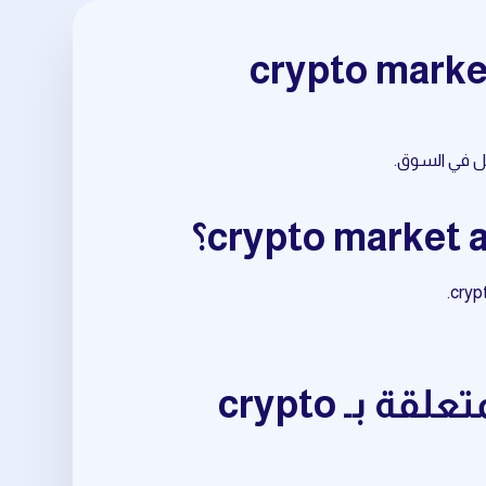
ابدأ باستخدام أدوات daily trading opportunities المتعلقة بـ crypto