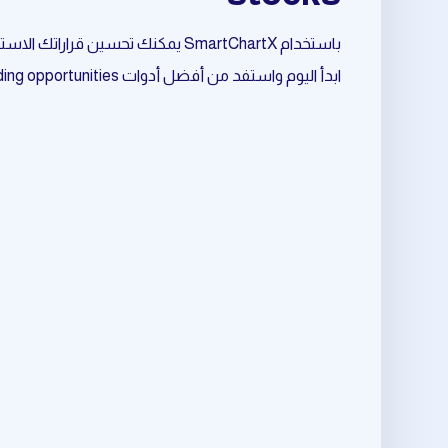
باستخدام SmartChartX يمكنك تحسين قراراتك الاستثمارية وتقليل المخاطر وزيادة فرص النجاح.
ابدأ اليوم واستفد من أفضل أدوات daily trading opportunities المرتبط بـ dividend stocks.