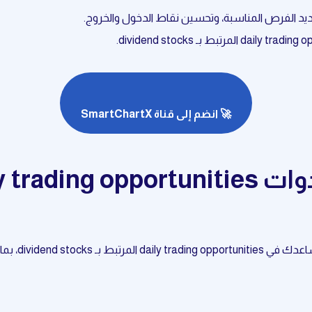
🚀 انضم إلى قناة SmartChartX
dividend، بما في ذلك: