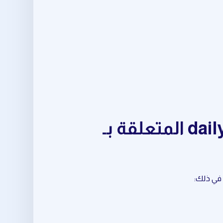
مجموعة متكاملة من أدوات daily trading opportunities المتعلقة بـ