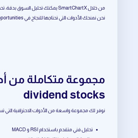
من خلال SmartChartX يمكنك تحليل السوق بدقة، تحديد الفرص المناسبة، وتحسين نقاط الدخول والخروج.
نحن نمنحك الأدوات التي تحتاجها للنجاح في daily trading opportunities المرتبط بـ dividend stocks.
dividend stocks
نوفر لك مجموعة واسعة من الأدوات الاحترافية التي تساعدك في daily trading opportunities المرتبط بـ  stocks
تحليل فني متقدم باستخدام RSI و MACD