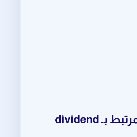
حقق نتائج أفضل في daily trading opportunities المرتبط بـ dividend