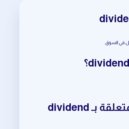
ابدأ باستخدام أدوات daily trading opportunities المتعلقة بـ dividend