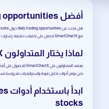
أفضل daily trading opportunities حول dividend stocks
هل تبحث عن daily trading opportunities حول dividend stocks بطريقة احترافية وموثوقة؟
مع SmartChartX تحصل على تحليلات دقيقة، إشارات تداول مبنية على البيانات، وأدوات متقدمة تساعدك على اتخاذ قرارات أفضل في السوق.
لماذا يختار المتداولون SmartChartX لتحليل dividend stocks؟
يعتمد المتداولون على SmartChartX للحصول على أفضل نتائج في daily trading opportunities المرتبط بـ dividend stocks.
نحن نوفر أدوات تحليل قوية واستراتيجيات مدروسة تسا
stocks