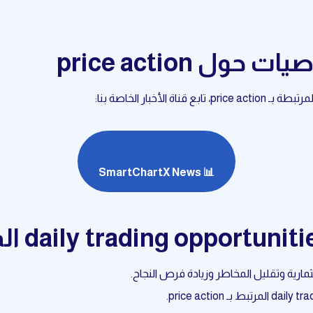
ول price action
أخبار الخاصة بنا:
📊 SmartChartX News