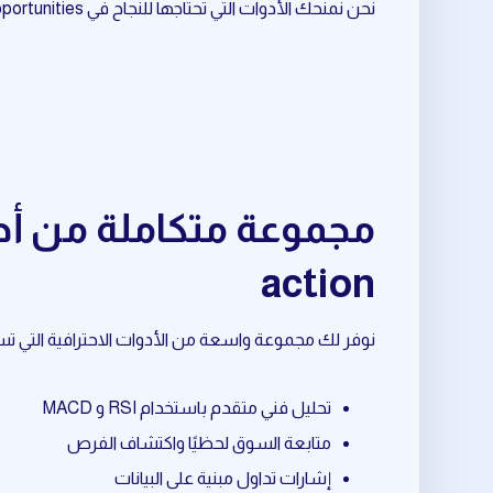
نحن نمنحك الأدوات التي تحتاجها للنجاح في daily trading opportunities المرتبط بـ price action.
action
نوفر لك مجموعة واسعة من الأدوات الاحترافية التي تساعدك في daily trading opportunities المرتبط بـ ction
تحليل فني متقدم باستخدام RSI و MACD
متابعة السوق لحظيًا واكتشاف الفرص
إشارات تداول مبنية على البيانات