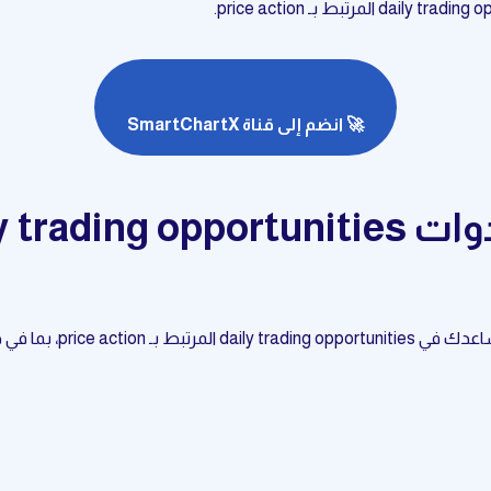
🚀 انضم إلى قناة SmartChartX
price a، بما في ذلك: