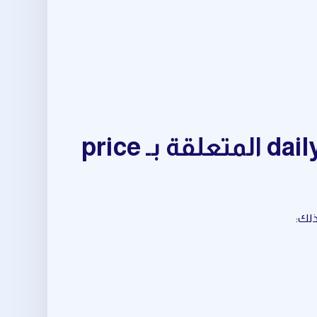
مجموعة متكاملة من أدوات daily trading opportunities المتعلقة بـ price