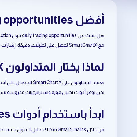
أفضل daily trading opportunities حول price action
هل تبحث عن daily trading opportunities حول price action بطريقة احترافية وموثوقة؟
مع SmartChartX تحصل على تحليلات دقيقة، إشارات تداول مبنية على البيانات، وأدوات متقدمة تساعدك على اتخاذ قرارات أفضل في السوق.
لماذا يختار المتداولون SmartChartX لتحليل price action؟
يعتمد المتداولون على SmartChartX للحصول على أفضل نتائج في daily trading opportunities المرتبط بـ price action.
نحن نوفر أدوات تحليل قوية واستراتيجيات مدروسة تسا
ابدأ باستخدام أدوات daily trading opportunities المتعلقة بـ price action
من خلال SmartChartX يمكنك تحليل السوق بدقة، تحديد الفرص المناسبة، وتحسين نقاط الدخول والخروج.