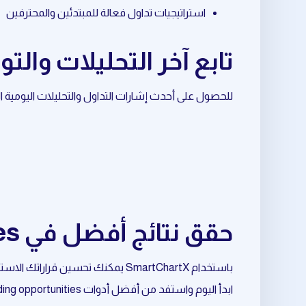
استراتيجيات تداول فعالة للمبتدئين والمحترفين
تابع آخر التحليلات والتوصيات ح
للحصول على أحدث إشارات التداول والتحليلات اليومية المرتبطة بـ price action، تابع قناة ال
حقق نتائج أفضل في daily trading opportunities المرتبط بـ price action
باستخدام SmartChartX يمكنك تحسين قراراتك الاستثمارية وتقليل المخاطر وزيادة فرص النجاح.
ابدأ اليوم واستفد من أفضل أدوات daily trading opportunities المرتبط بـ price action.