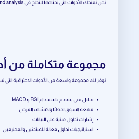
نحن نمنحك الأدوات التي تحتاجها للنجاح في market trend analysis المرتبط بـ altcoins.
مجموعة متكاملة من أدوات market trend analysis المتعلقة
نوفر لك مجموعة واسعة من الأدوات الاحترافية التي تساعدك في market trend analysis المرتبط بـ ins
تحليل فني متقدم باستخدام RSI و MACD
متابعة السوق لحظيًا واكتشاف الفرص
إشارات تداول مبنية على البيانات
استراتيجيات تداول فعالة للمبتدئين والمحترفين