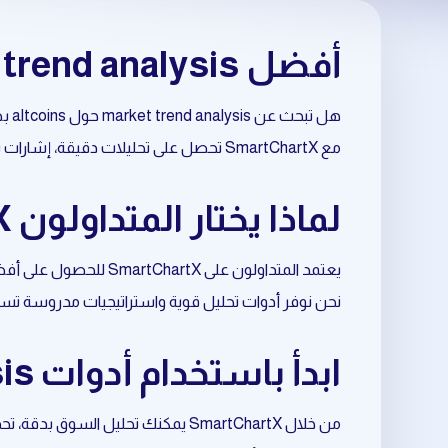
أفضل market trend analysis حول altcoins
هل تبحث عن market trend analysis حول altcoins بطريقة احترافية وموثوقة؟
مع SmartChartX تحصل على تحليلات دقيقة، إشارات تداول مبنية على البيانات، وأدوات متقدمة تساعدك على اتخاذ قرارات أفضل في السوق.
لماذا يختار المتداولون SmartChartX لتحليل altcoins؟
يعتمد المتداولون على SmartChartX للحصول على أفضل نتائج في market trend analysis المرتبط بـ altcoins.
نحن نوفر أدوات تحليل قوية واستراتيجيات مدروسة تسا
ابدأ باستخدام أدوات market trend analysis المتعلقة بـ altcoins
من خلال SmartChartX يمكنك تحليل السوق بدقة، تحديد الفرص المناسبة، وتحسين نقاط الدخول والخروج.