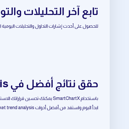
تابع آخر التحليلات والتوصيات
للحصول على أحدث إشارات التداول والتحليلات اليومية المرتبطة بـ altcoins، تابع قناة الأ
حقق نتائج أفضل في market trend analysis المرتبط بـ altcoins
باستخدام SmartChartX يمكنك تحسين قراراتك الاستثمارية وتقليل المخاطر وزيادة فرص النجاح.
ابدأ اليوم واستفد من أفضل أدوات market trend analysis المرتبط بـ altcoins.