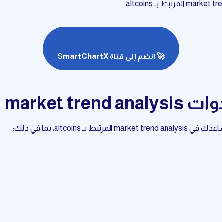
🚀 انضم إلى قناة SmartChartX
 بـ altcoins
altco، بما في ذلك: