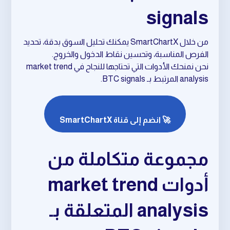
signals
من خلال SmartChartX يمكنك تحليل السوق بدقة، تحديد
الفرص المناسبة، وتحسين نقاط الدخول والخروج.
نحن نمنحك الأدوات التي تحتاجها للنجاح في market trend
analysis المرتبط بـ BTC signals.
🚀 انضم إلى قناة SmartChartX
مجموعة متكاملة من
أدوات market trend
analysis المتعلقة بـ