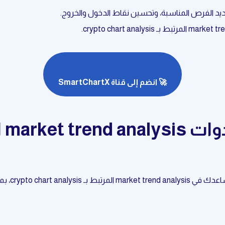
🚀 انضم إلى قناة SmartChartX
crypto c، بما في ذلك: