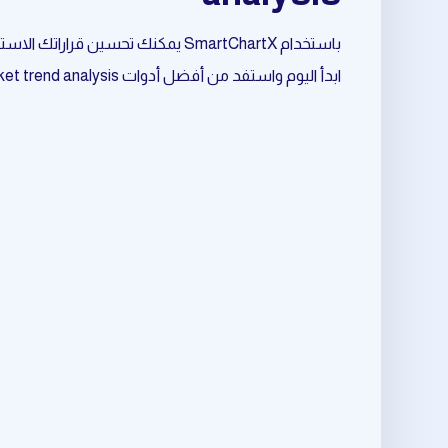
باستخدام SmartChartX يمكنك تحسين قراراتك الاستثمارية وتقليل المخاطر وزيادة فرص النجاح.
ابدأ اليوم واستفد من أفضل أدوات market trend analysis المرتبط بـ crypto chart analysis.