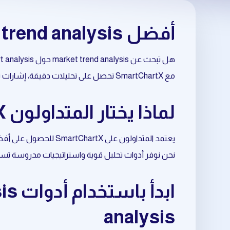
أفضل market trend analysis حول crypto chart analysis
هل تبحث عن market trend analysis حول crypto chart analysis بطريقة احترافية وموثوقة؟
مع SmartChartX تحصل على تحليلات دقيقة، إشارات تداول مبنية على البيانات، وأدوات متقدمة تساعدك على اتخاذ قرارات أفضل في السوق.
لماذا يختار المتداولون SmartChartX لتحليل crypto chart analysis؟
يعتمد المتداولون على SmartChartX للحصول على أفضل نتائج في market trend analysis المرتبط بـ crypto chart analysis.
نحن نوفر أدوات تحليل قوية واستراتيجيات مدروسة تسا
analysis