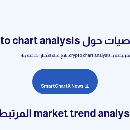
crypto chart analy
لأخبار الخاصة بنا:
📊 SmartChartX News