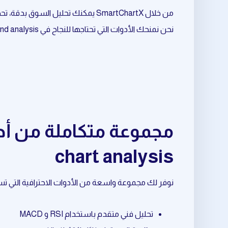
من خلال SmartChartX يمكنك تحليل السوق بدقة، تحديد الفرص المناسبة، وتحسين نقاط الدخول والخروج.
نحن نمنحك الأدوات التي تحتاجها للنجاح في market trend analysis المرتبط بـ crypto chart analysis.
chart analysis
نوفر لك مجموعة واسعة من الأدوات الاحترافية التي تساعدك في market trend analysis المرتبط بـ hart analysis
تحليل فني متقدم باستخدام RSI و MACD