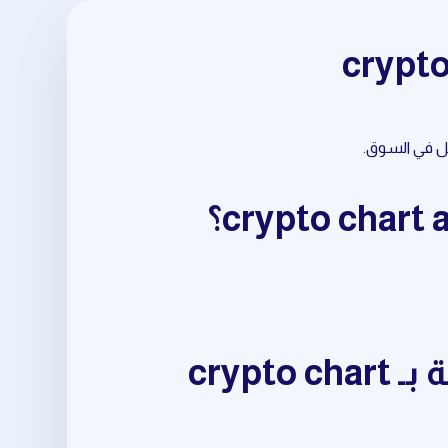
ابدأ باستخدام أدوات market trend analysis المتعلقة بـ crypto chart