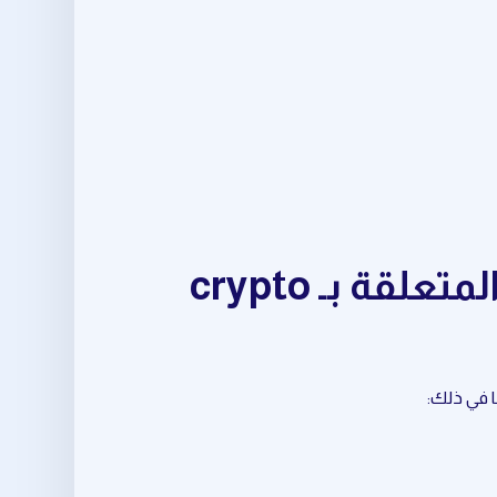
مجموعة متكاملة من أدوات market trend analysis المتعلقة بـ crypto