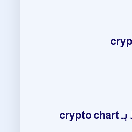
حقق نتائج أفضل في market trend analysis المرتبط بـ crypto chart