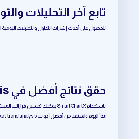
تابع آخر التحليلات والتوصيات
للحصول على أحدث إشارات التداول والتحليلات اليومية المرتبطة بـ Ethereum، تابع قناة الأ
حقق نتائج أفضل في market trend analysis المرتبط بـ Ethereum
باستخدام SmartChartX يمكنك تحسين قراراتك الاستثمارية وتقليل المخاطر وزيادة فرص النجاح.
ابدأ اليوم واستفد من أفضل أدوات market trend analysis المرتبط بـ Ethereum.