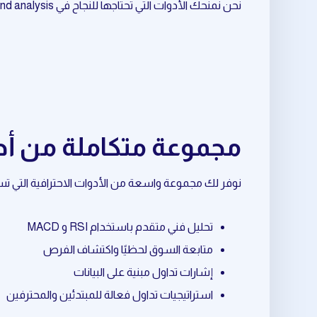
نحن نمنحك الأدوات التي تحتاجها للنجاح في market trend analysis المرتبط بـ Ethereum.
مجموعة متكاملة من أدوات market trend analysis المتعلقة
نوفر لك مجموعة واسعة من الأدوات الاحترافية التي تساعدك في market trend analysis المرتبط بـ eum
تحليل فني متقدم باستخدام RSI و MACD
متابعة السوق لحظيًا واكتشاف الفرص
إشارات تداول مبنية على البيانات
استراتيجيات تداول فعالة للمبتدئين والمحترفين