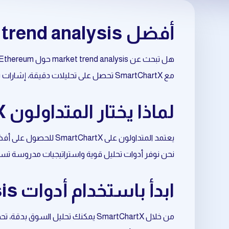
أفضل market trend analysis حول Ethereum
هل تبحث عن market trend analysis حول Ethereum بطريقة احترافية وموثوقة؟
مع SmartChartX تحصل على تحليلات دقيقة، إشارات تداول مبنية على البيانات، وأدوات متقدمة تساعدك على اتخاذ قرارات أفضل في السوق.
لماذا يختار المتداولون SmartChartX لتحليل Ethereum؟
يعتمد المتداولون على SmartChartX للحصول على أفضل نتائج في market trend analysis المرتبط بـ Ethereum.
نحن نوفر أدوات تحليل قوية واستراتيجيات مدروسة تسا
ابدأ باستخدام أدوات market trend analysis المتعلقة بـ Ethereum
من خلال SmartChartX يمكنك تحليل السوق بدقة، تحديد الفرص المناسبة، وتحسين نقاط الدخول والخروج.