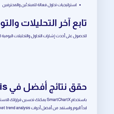
استراتيجيات تداول فعالة للمبتدئين والمحترفين
تابع آخر التحليلات والتوصيات حول
للحصول على أحدث إشارات التداول والتحليلات اليومية المرتبطة بـ market breakout، تابع قناة ال
حقق نتائج أفضل في market trend analysis المرتبط بـ market breakout
باستخدام SmartChartX يمكنك تحسين قراراتك الاستثمارية وتقليل المخاطر وزيادة فرص النجاح.
ابدأ اليوم واستفد من أفضل أدوات market trend analysis المرتبط بـ market breakout.