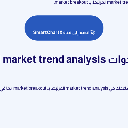
🚀 انضم إلى قناة SmartChartX
market ، بما في ذلك: