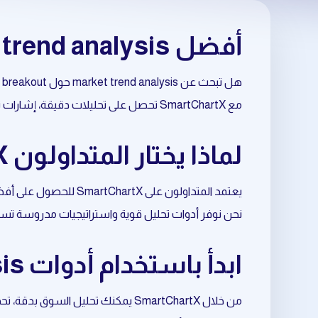
أفضل market trend analysis حول market breakout
هل تبحث عن market trend analysis حول market breakout بطريقة احترافية وموثوقة؟
مع SmartChartX تحصل على تحليلات دقيقة، إشارات تداول مبنية على البيانات، وأدوات متقدمة تساعدك على اتخاذ قرارات أفضل في السوق.
لماذا يختار المتداولون SmartChartX لتحليل market breakout؟
يعتمد المتداولون على SmartChartX للحصول على أفضل نتائج في market trend analysis المرتبط بـ market breakout.
نحن نوفر أدوات تحليل قوية واستراتيجيات مدروسة تسا
ابدأ باستخدام أدوات market trend analysis المتعلقة بـ market breakout
من خلال SmartChartX يمكنك تحليل السوق بدقة، تحديد الفرص المناسبة، وتحسين نقاط الدخول والخروج.