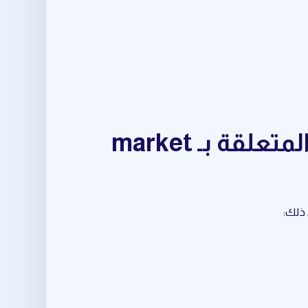
مجموعة متكاملة من أدوات market trend analysis المتعلقة بـ market