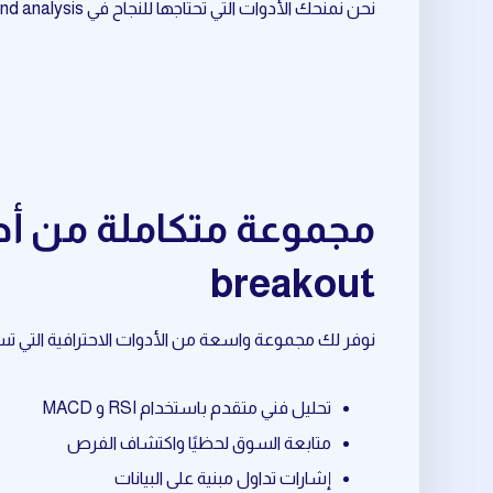
نحن نمنحك الأدوات التي تحتاجها للنجاح في market trend analysis المرتبط بـ market breakout.
breakout
نوفر لك مجموعة واسعة من الأدوات الاحترافية التي تساعدك في market trend analysis المرتبط بـ breakout
تحليل فني متقدم باستخدام RSI و MACD
متابعة السوق لحظيًا واكتشاف الفرص
إشارات تداول مبنية على البيانات