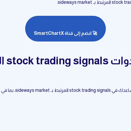
🚀 انضم إلى قناة SmartChartX
sideway، بما في ذلك: