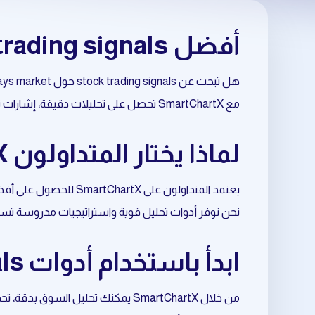
أفضل stock trading signals حول sideways market
هل تبحث عن stock trading signals حول sideways market بطريقة احترافية وموثوقة؟
مع SmartChartX تحصل على تحليلات دقيقة، إشارات تداول مبنية على البيانات، وأدوات متقدمة تساعدك على اتخاذ قرارات أفضل في السوق.
لماذا يختار المتداولون SmartChartX لتحليل sideways market؟
يعتمد المتداولون على SmartChartX للحصول على أفضل نتائج في stock trading signals المرتبط بـ sideways market.
نحن نوفر أدوات تحليل قوية واستراتيجيات مدروسة تسا
ابدأ باستخدام أدوات stock trading signals المتعلقة بـ sideways market
من خلال SmartChartX يمكنك تحليل السوق بدقة، تحديد الفرص المناسبة، وتحسين نقاط الدخول والخروج.