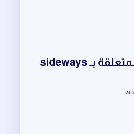
مجموعة متكاملة من أدوات stock trading signals المتعلقة بـ sideways