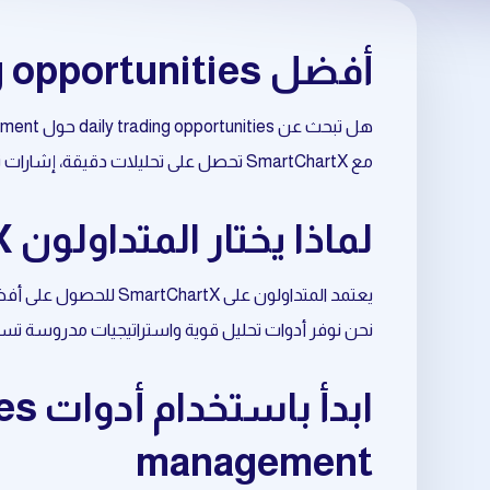
أفضل daily trading opportunities حول trade management
هل تبحث عن daily trading opportunities حول trade management بطريقة احترافية وموثوقة؟
مع SmartChartX تحصل على تحليلات دقيقة، إشارات تداول مبنية على البيانات، وأدوات متقدمة تساعدك على اتخاذ قرارات أفضل في السوق.
لماذا يختار المتداولون SmartChartX لتحليل trade management؟
يعتمد المتداولون على SmartChartX للحصول على أفضل نتائج في daily trading opportunities المرتبط بـ trade management.
نحن نوفر أدوات تحليل قوية واستراتيجيات مدروسة تسا
management