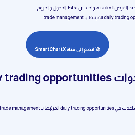
🚀 انضم إلى قناة SmartChartX
trade ma، بما في ذلك: