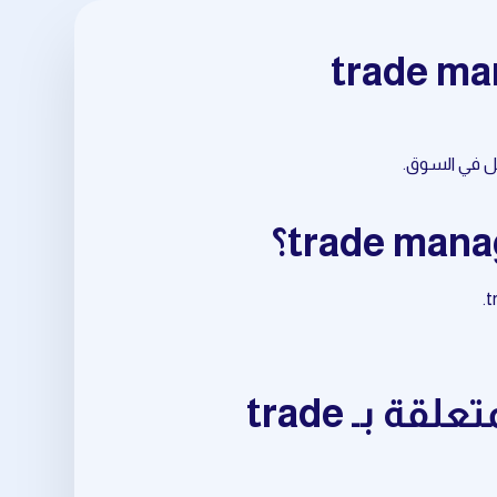
ابدأ باستخدام أدوات daily trading opportunities المتعلقة بـ trade