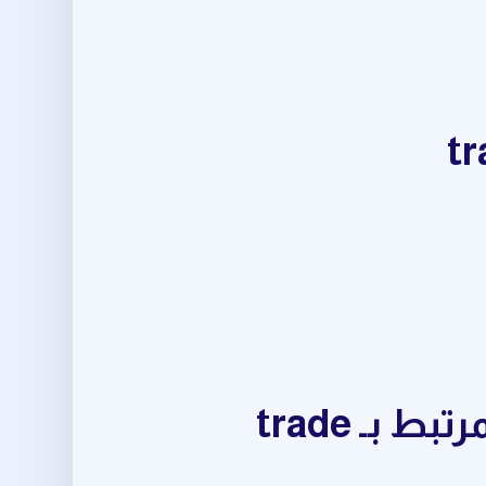
حقق نتائج أفضل في daily trading opportunities المرتبط بـ trade