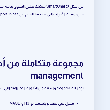
من خلال SmartChartX يمكنك تحليل السوق بدقة، تحديد الفرص المناسبة، وتحسين نقاط الدخول والخروج.
نحن نمنحك الأدوات التي تحتاجها للنجاح في daily trading opportunities المرتبط بـ trade management.
management
نوفر لك مجموعة واسعة من الأدوات الاحترافية التي تساعدك في daily trading opportunities المرتبط بـ nagement
تحليل فني متقدم باستخدام RSI و MACD