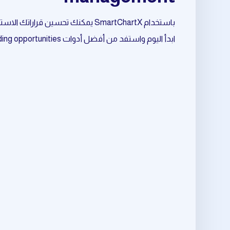
باستخدام SmartChartX يمكنك تحسين قراراتك الاستثمارية وتقليل المخاطر وزيادة فرص النجاح.
ابدأ اليوم واستفد من أفضل أدوات daily trading opportunities المرتبط بـ trade management.