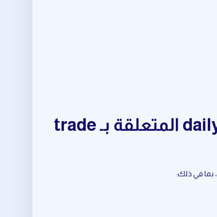
مجموعة متكاملة من أدوات daily trading opportunities المتعلقة بـ trade